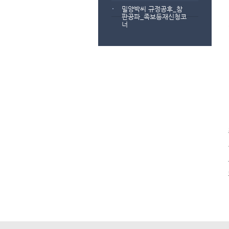
밀양박씨 규정공후_참
판공파_족보등재신청코
너