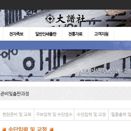
전자족보
일반인쇄출판
전통자료
고객지원
준비및출판과정
편찬준비 및 교육
구보입력 및 수단접수
수단입력 및 교정
필름출력 및