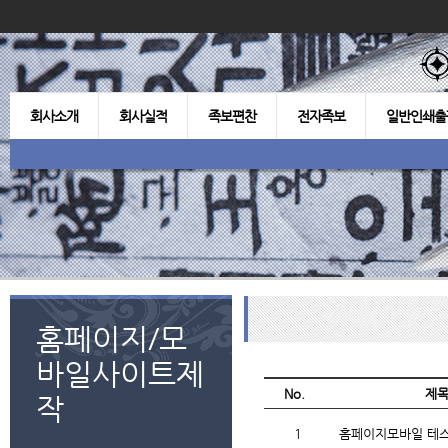
회사소개
회사실적
족보편찬
전자족보
일반인쇄출
홈페이지/모
바일사이트제
No.
제
작
1
홈페이지모바일 테