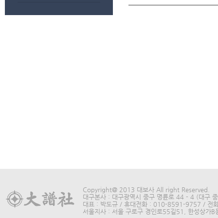
Copyright@ 2013 대보사 All right Reserved.
대구본사 : 대구광역시 중구 명륜로 44 - 4 (대구 중구
대표 : 박도규 / 휴대전화 : 010-8591-9757 / 전화 
서울지사 : 서울 구로구 경인로55길51, 한성상가B동315호