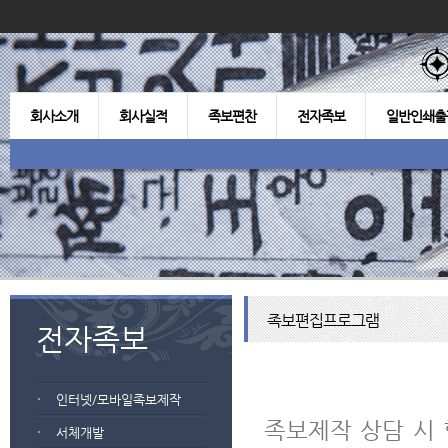
회사소개
회사실적
족보편찬
전자족보
일반인쇄출
족보편집프로그램
전자족보
인터넷/모바일족보제작
족보제작 상담 시 
서체개발