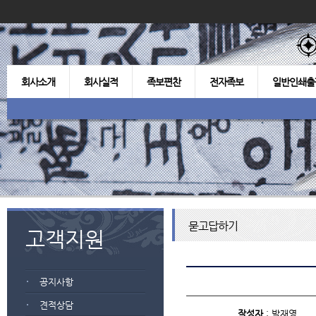
회사소개
회사실적
족보편찬
전자족보
일반인쇄출
묻고답하기
고객지원
공지사항
견적상담
작성자
: 박재영