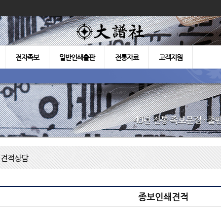
전자족보
일반인쇄출판
전통자료
고객지원
견적상담
종보인쇄견적