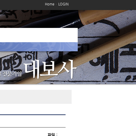
Home
LOGIN
파일 :