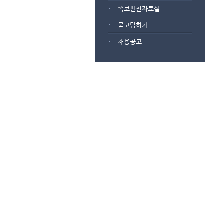
족보편찬자료실
묻고답하기
채용공고