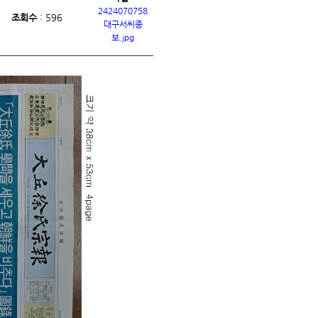
2424070758
59
조회수
: 596
대구서씨종
보.jpg