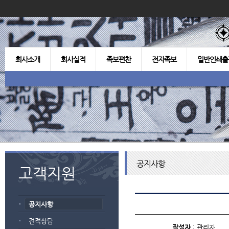
회사소개
회사실적
족보편찬
전자족보
일반인쇄출
공지사항
고객지원
공지사항
견적상담
작성자
: 관리자