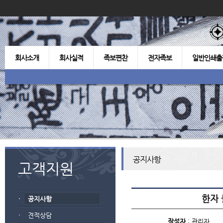
회사소개
회사실적
족보편찬
전자족보
일반인쇄출
공지사항
고객지원
한자 
공지사항
견적상담
작성자
: 관리자