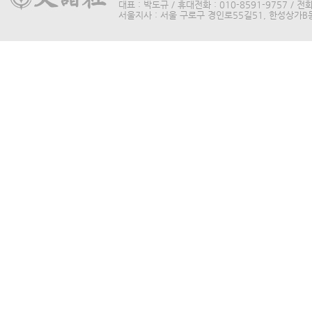
대표 : 박도규 / 휴대전화 : 010-8591-9757 / 전화 
서울지사 : 서울 구로구 경인로55길51, 한성상가B동315호